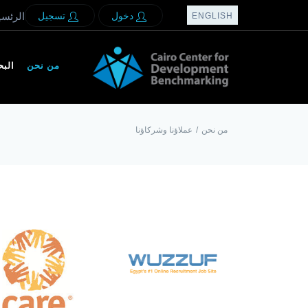
دخول
تسجيل
الرئسي
ENGLISH
من نحن
الب
من نحن
/
عملاؤنا وشركاؤنا