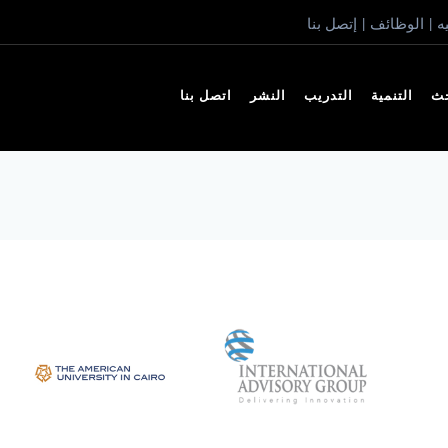
ه
الوظائف
إتصل بنا
|
|
حث
التنمية
التدريب
النشر
اتصل بنا