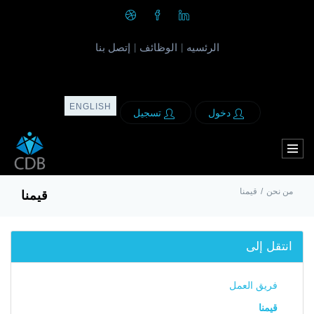
الرئسيه
الوظائف
إتصل بنا
|
|
ENGLISH
دخول
تسجيل
من نحن
/
قيمنا
قيمنا
انتقل إلى
فريق العمل
قيمنا