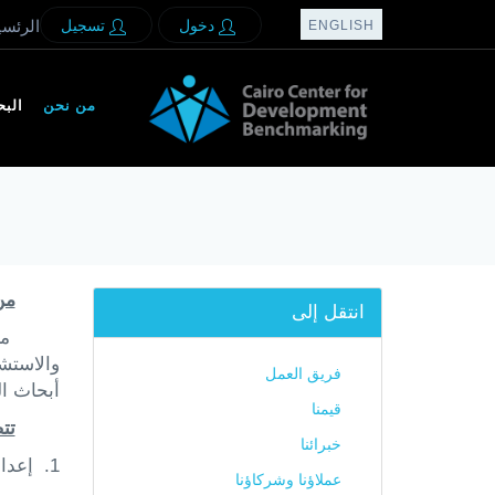
دخول
تسجيل
الرئسي
ENGLISH
من نحن
الب
من
انتقل إلى
مر
والاستش
فريق العمل
أبحاث ا
قيمنا
تت
خبرائنا
1.
إعدا
عملاؤنا وشركاؤنا