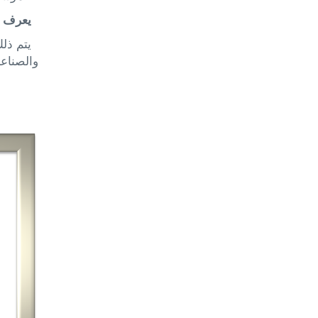
يعرف "
يتم ذلك
والصناع