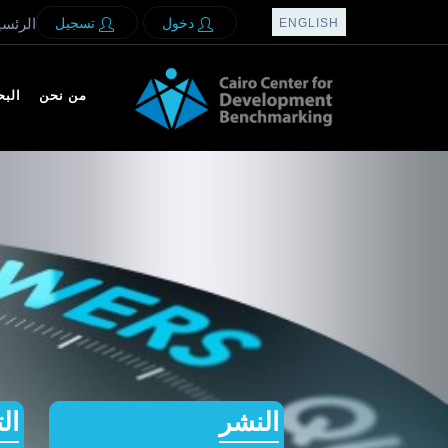
دخول
تسجيل
الرئسي
ENGLISH
من نحن
الب
النشر
ال