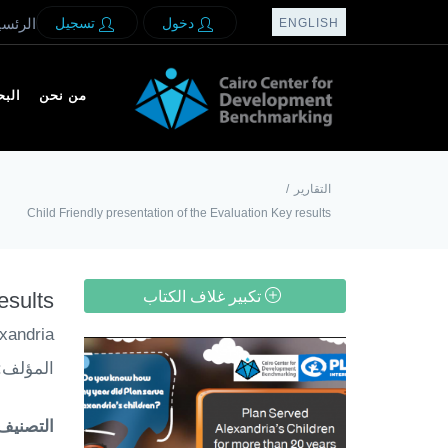
دخول
تسجيل
الرئسي
ENGLISH
من نحن
الب
/
التقارير
Child Friendly presentation of the Evaluation Key results
esults
تكبير غلاف الكتاب
xandria
المؤلف:
التصني: