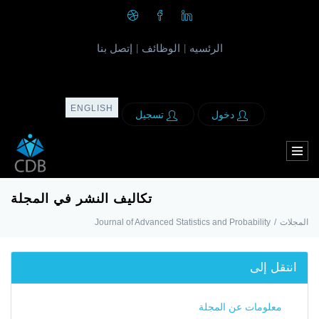
الرئسيه
الوظائف
إتصل بنا
|
|
ENGLISH
دخول
تسجيل
تكاليف النشر في المجلة
Journal of Advanced Statistics and Probability
/
المجلات
انتقل إلى
معلومات عن المجلة