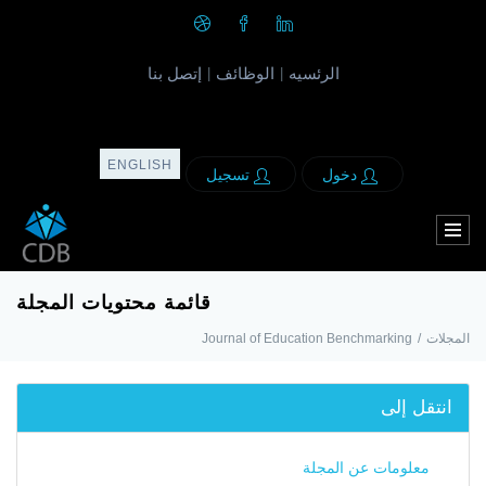
الرئسيه
الوظائف
إتصل بنا
|
|
ENGLISH
دخول
تسجيل
قائمة محتويات المجلة
المجلات
/
Journal of Education Benchmarking
انتقل إلى
معلومات عن المجلة